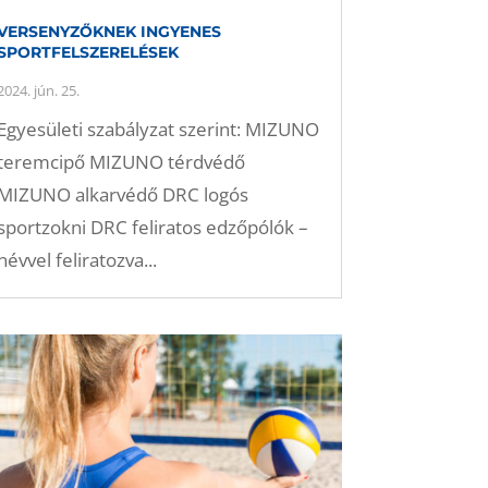
VERSENYZŐKNEK INGYENES
SPORTFELSZERELÉSEK
2024. jún. 25.
Egyesületi szabályzat szerint: MIZUNO
teremcipő MIZUNO térdvédő
MIZUNO alkarvédő DRC logós
sportzokni DRC feliratos edzőpólók –
névvel feliratozva...