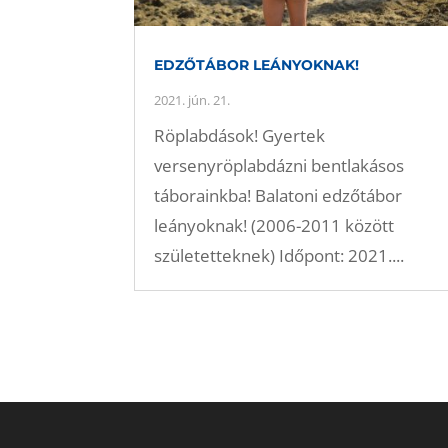
EDZŐTÁBOR LEÁNYOKNAK!
2021. jún. 21.
Röplabdások! Gyertek
versenyröplabdázni bentlakásos
táborainkba! Balatoni edzőtábor
leányoknak! (2006-2011 között
születetteknek) Időpont: 2021....