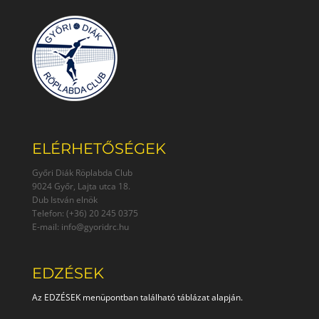
ELÉRHETŐSÉGEK
Győri Diák Röplabda Club
9024 Győr, Lajta utca 18.
Dub István elnök
Telefon: (+36) 20 245 0375
E-mail: info@gyoridrc.hu
EDZÉSEK
Az EDZÉSEK menüpontban található táblázat alapján.