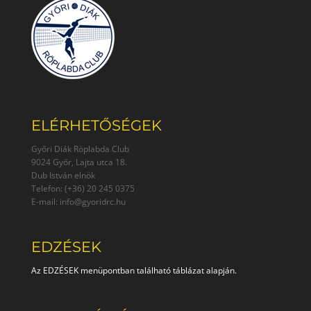
ELÉRHETŐSÉGEK
Győri Diák Röplabda Club
9024 Győr, Lajta utca 18.
Dub István elnök
Telefon: (+36) 20 245 0375
E-mail: info@gyoridrc.hu
EDZÉSEK
Az EDZÉSEK menüpontban található táblázat alapján.